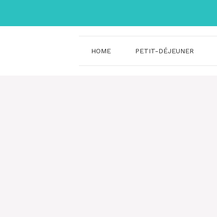
Aller
au
contenu
HOME
PETIT-DÉJEUNER