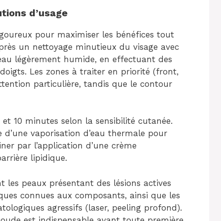
utions d’usage
rigoureux pour maximiser les bénéfices tout
 Après un nettoyage minutieux du visage avec
peau légèrement humide, en effectuant des
oigts. Les zones à traiter en priorité (front,
tention particulière, tandis que le contour
et 10 minutes selon la sensibilité cutanée.
vie d’une vaporisation d’eau thermale pour
miner par l’application d’une crème
rrière lipidique.
t les peaux présentant des lésions actives
rgiques connues aux composants, ainsi que les
ologiques agressifs (laser, peeling profond).
coude est indispensable avant toute première