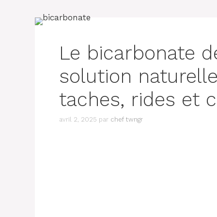
Le bicarbonate d
solution naturell
taches, rides et 
avril 2, 2025
par
chef twngr