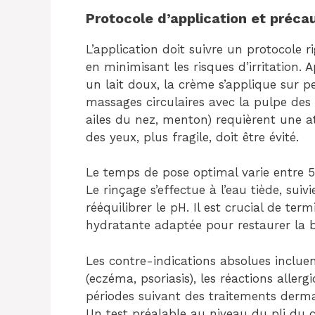
Protocole d’application et préca
L’application doit suivre un protocole 
en minimisant les risques d’irritation.
un lait doux, la crème s’applique sur 
massages circulaires avec la pulpe des d
ailes du nez, menton) requièrent une at
des yeux, plus fragile, doit être évité.
Le temps de pose optimal varie entre 5 
Le rinçage s’effectue à l’eau tiède, sui
rééquilibrer le pH. Il est crucial de ter
hydratante adaptée pour restaurer la ba
Les contre-indications absolues incluen
(eczéma, psoriasis), les réactions alle
périodes suivant des traitements dermat
Un test préalable au niveau du pli du 