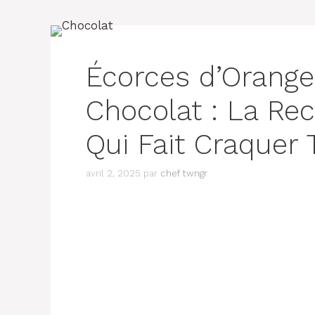
Écorces d’Orange
Chocolat : La R
Qui Fait Craquer
avril 2, 2025
par
chef twngr