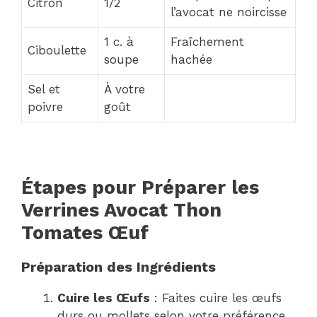
Citron
1/2
l’avocat ne noircisse
1 c. à
Fraîchement
Ciboulette
soupe
hachée
Sel et
À votre
poivre
goût
Étapes pour Préparer les
Verrines Avocat Thon
Tomates Œuf
Préparation des Ingrédients
Cuire les Œufs
: Faites cuire les œufs
durs ou mollets selon votre préférence.