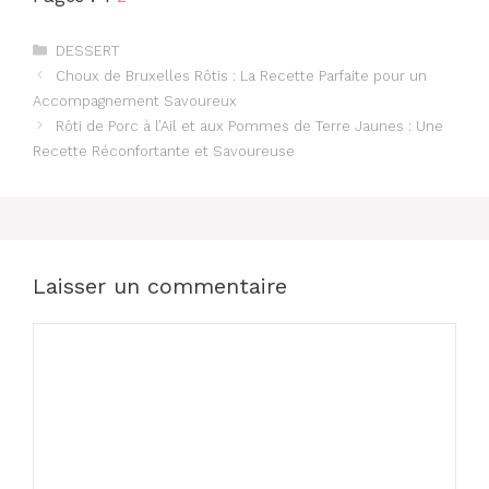
Catégories
DESSERT
Choux de Bruxelles Rôtis : La Recette Parfaite pour un
Accompagnement Savoureux
Rôti de Porc à l’Ail et aux Pommes de Terre Jaunes : Une
Recette Réconfortante et Savoureuse
Laisser un commentaire
Commentaire