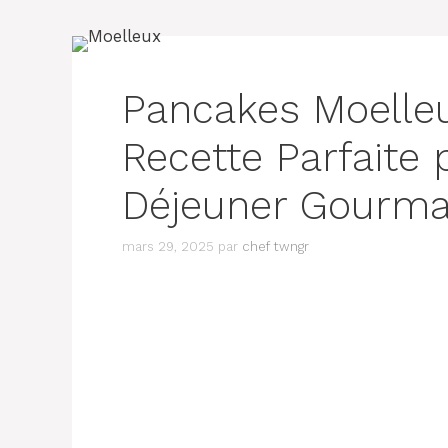
Pancakes Moelleu
Recette Parfaite 
Déjeuner Gourm
mars 29, 2025
par
chef twngr