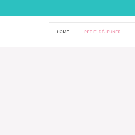
Aller
au
contenu
HOME
PETIT-DÉJEUNER