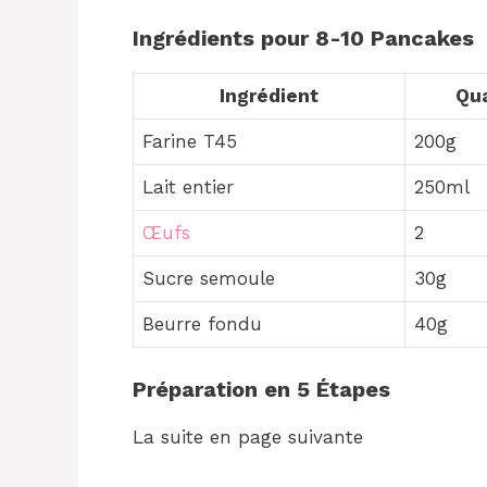
Ingrédients pour 8-10 Pancakes
Ingrédient
Qua
Farine T45
200g
Lait entier
250ml
Œufs
2
Sucre semoule
30g
Beurre fondu
40g
Préparation en 5 Étapes
La suite en page suivante