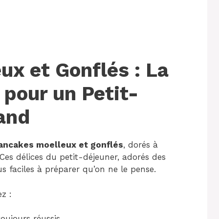
x et Gonflés : La
 pour un Petit-
and
ancakes moelleux et gonflés
, dorés à
 Ces délices du petit-déjeuner, adorés des
s faciles à préparer qu’on ne le pense.
z :
oujours réussis