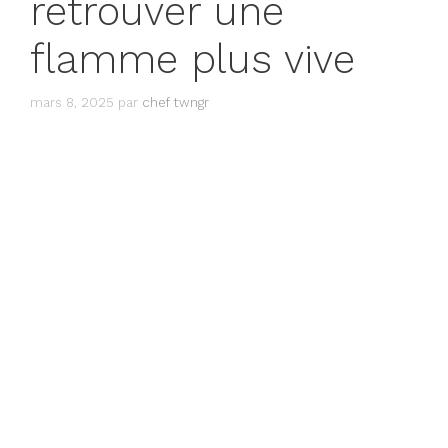
retrouver une
flamme plus vive
mars 8, 2025
par
chef twngr