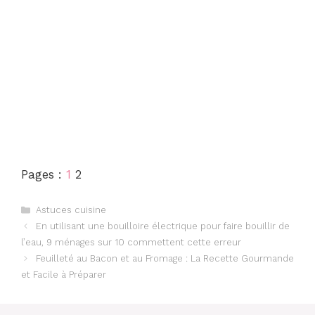
Pages :
1
2
Catégories
Astuces cuisine
En utilisant une bouilloire électrique pour faire bouillir de
l’eau, 9 ménages sur 10 commettent cette erreur
Feuilleté au Bacon et au Fromage : La Recette Gourmande
et Facile à Préparer