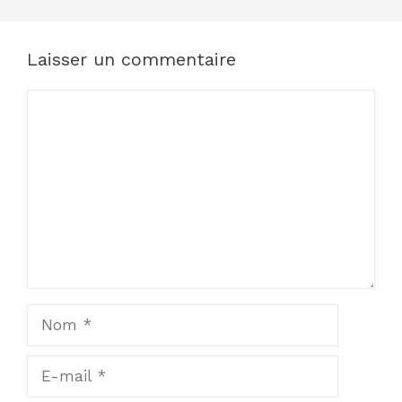
Laisser un commentaire
Commentaire
Nom
E-
mail