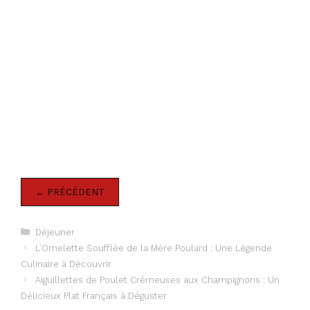
← PRÉCÉDENT
Catégories
Déjeuner
L’Omelette Soufflée de la Mère Poulard : Une Légende
Culinaire à Découvrir
Aiguillettes de Poulet Crémeuses aux Champignons : Un
Délicieux Plat Français à Déguster