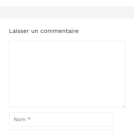
Laisser un commentaire
Commentaire
Nom
E-