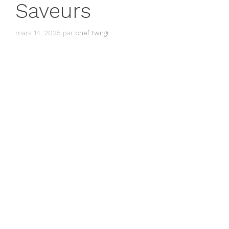
Saveurs
mars 14, 2025
par
chef twngr